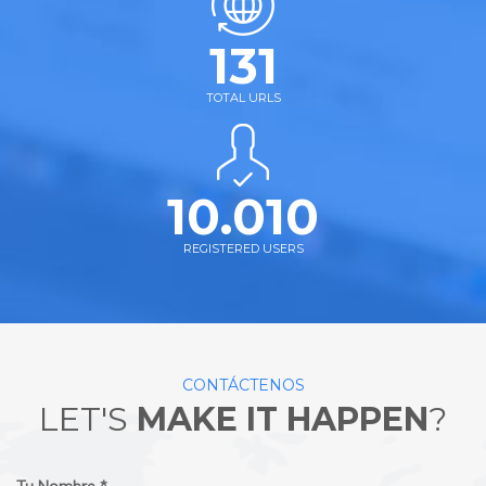
131
TOTAL URLS
10.010
REGISTERED USERS
CONTÁCTENOS
LET'S
MAKE IT HAPPEN
?